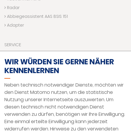
Radar
Abbiegeassistent AAS BSIS 151
Adapter
SERVICE
Downloads
WIR WÜRDEN SIE GERNE NÄHER
Kontaktaufnahme
KENNENLERNEN
Technik Hotline
VR Welt
Neben technisch notwendiger Dienste, möchten wir
Förderprogramme
den Dienst Matomo nutzen, um die statistische
Nutzung unserer Internetseite auszuwerten. Um
diesen technisch nicht notwendigen Dienst
IMPRESSUM
verwenden zu dürfen, benötigen wir Ihre Einwilligung.
DATENSCHUTZ
Eine einmal erteilte Einwilligung kann jederzeit
widerrufen werden. Hinweise zu den verwendeten
AGBS