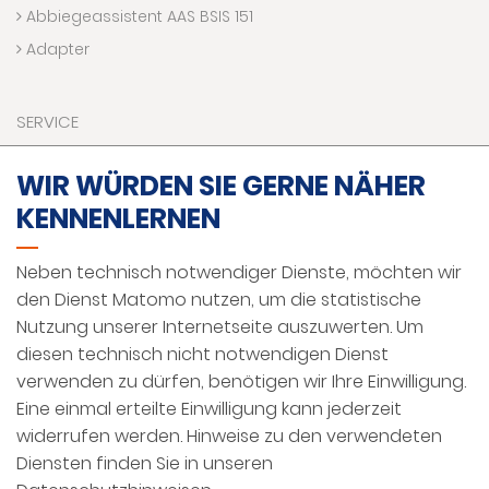
Abbiegeassistent AAS BSIS 151
Adapter
SERVICE
Downloads
WIR WÜRDEN SIE GERNE NÄHER
Kontaktaufnahme
KENNENLERNEN
Technik Hotline
VR Welt
Neben technisch notwendiger Dienste, möchten wir
Förderprogramme
den Dienst Matomo nutzen, um die statistische
Nutzung unserer Internetseite auszuwerten. Um
diesen technisch nicht notwendigen Dienst
IMPRESSUM
verwenden zu dürfen, benötigen wir Ihre Einwilligung.
DATENSCHUTZ
Eine einmal erteilte Einwilligung kann jederzeit
widerrufen werden. Hinweise zu den verwendeten
AGBS
Diensten finden Sie in unseren
DEUTSCH