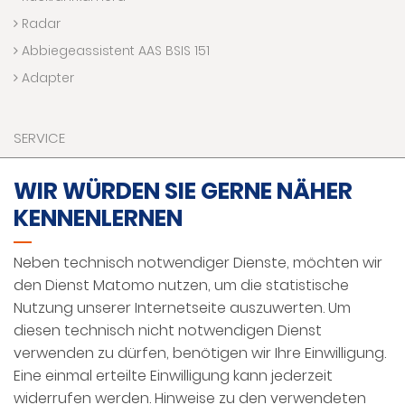
Radar
Abbiegeassistent AAS BSIS 151
Adapter
SERVICE
Downloads
WIR WÜRDEN SIE GERNE NÄHER
Kontaktaufnahme
KENNENLERNEN
Technik Hotline
VR Welt
Neben technisch notwendiger Dienste, möchten wir
Förderprogramme
den Dienst Matomo nutzen, um die statistische
Nutzung unserer Internetseite auszuwerten. Um
diesen technisch nicht notwendigen Dienst
IMPRESSUM
verwenden zu dürfen, benötigen wir Ihre Einwilligung.
DATENSCHUTZ
Eine einmal erteilte Einwilligung kann jederzeit
widerrufen werden. Hinweise zu den verwendeten
AGBS