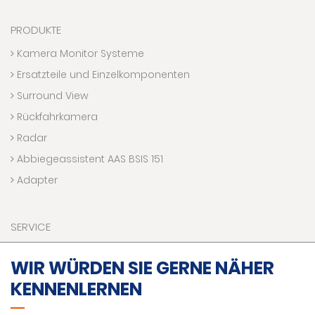
PRODUKTE
Kamera Monitor Systeme
Ersatzteile und Einzelkomponenten
Surround View
Rückfahrkamera
Radar
Abbiegeassistent AAS BSIS 151
Adapter
SERVICE
Downloads
WIR WÜRDEN SIE GERNE NÄHER
Kontaktaufnahme
KENNENLERNEN
Technik Hotline
VR Welt