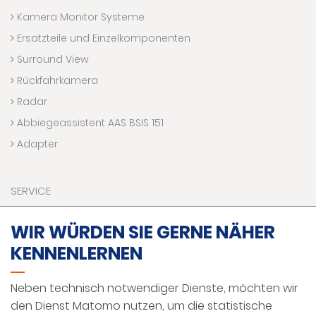
Kamera Monitor Systeme
Ersatzteile und Einzelkomponenten
Surround View
Rückfahrkamera
Radar
Abbiegeassistent AAS BSIS 151
Adapter
SERVICE
Downloads
WIR WÜRDEN SIE GERNE NÄHER
Kontaktaufnahme
KENNENLERNEN
Technik Hotline
VR Welt
Neben technisch notwendiger Dienste, möchten wir
Förderprogramme
den Dienst Matomo nutzen, um die statistische